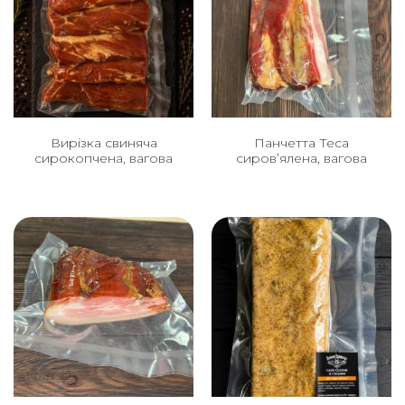
Вирізка свиняча
Панчетта Теса
сирокопчена, вагова
сиров’ялена, вагова