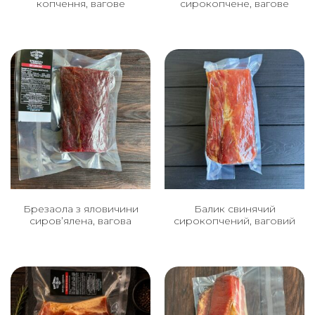
копчення, вагове
сирокопчене, вагове
Брезаола з яловичини
Балик свинячий
сиров’ялена, вагова
сирокопчений, ваговий