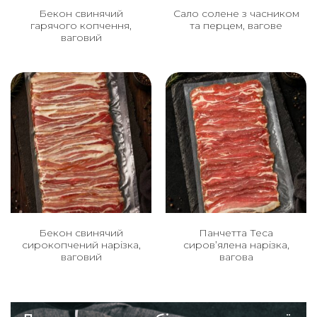
Бекон свинячий
Сало солене з часником
гарячого копчення,
та перцем, вагове
ваговий
Бекон свинячий
Панчетта Теса
сирокопчений нарізка,
сиров’ялена нарізка,
ваговий
вагова