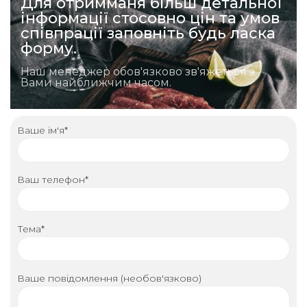
Для отримманя більш детальної
інформації стосовно цін та умов
співпрації заповніть будь ласка
форму.
Наш менеджер обов'язково зв'яжеться з
Вами найближчим часом.
Ваше ім'я*
Ваш телефон*
Тема*
Ваше повідомлення (необов'язково)