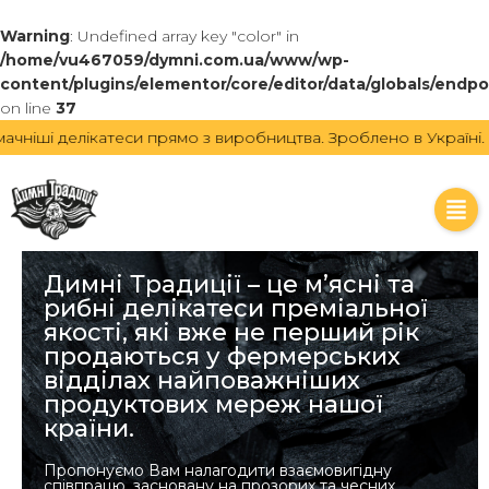
Warning
: Undefined array key "color" in
/home/vu467059/dymni.com.ua/www/wp-
content/plugins/elementor/core/editor/data/globals/endpo
on line
37
іші делікатеси прямо з виробництва.
Зроблено в Україні. Най
Димні Традиції – це м’ясні та
рибні делікатеси преміальної
якості, які вже не перший рік
продаються у фермерських
відділах найповажніших
продуктових мереж нашої
країни.​
Пропонуємо Вам налагодити взаємовигідну
співпрацю, засновану на прозорих та чесних