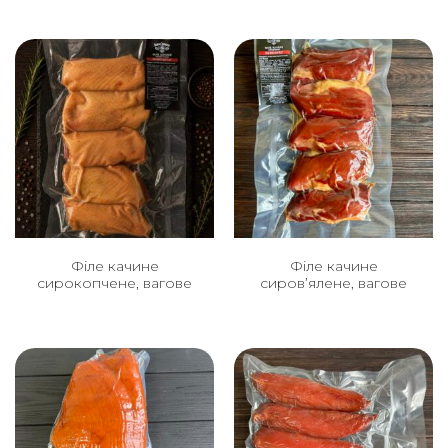
Філе качине
Філе качине
сирокопчене, вагове
сиров’ялене, вагове