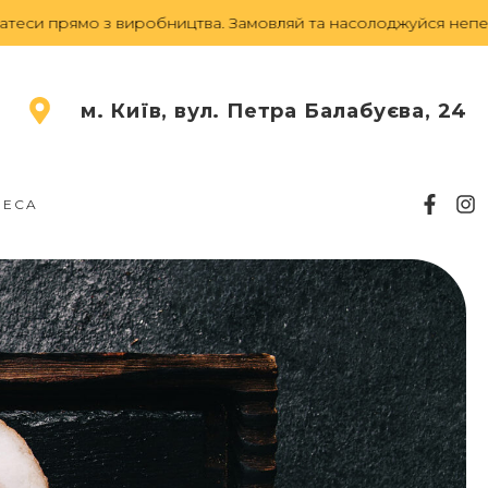
о з виробництва.
Замовляй та насолоджуйся неперевершеним
м. Київ, вул. Петра Балабуєва, 24
RECA