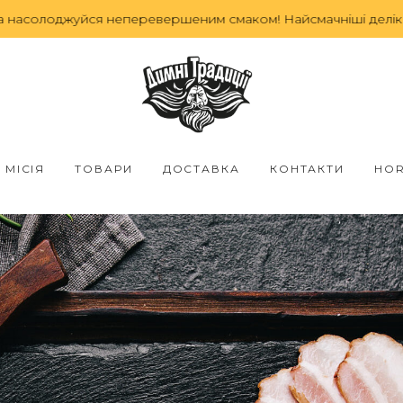
уйся неперевершеним смаком! Найсмачніші делікатеси прям
МІСІЯ
ТОВАРИ
ДОСТАВКА
КОНТАКТИ
HO