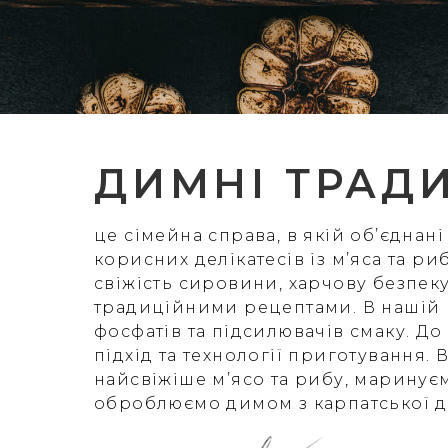
ДИМНІ ТРАДИ
це сімейна справа, в якій об’єднан
корисних делікатесів із м’яса та р
свіжість сировини, харчову безпеку
традиційними рецептами. В нашій 
фосфатів та підсилювачів смаку. Д
підхід та технології приготування.
найсвіжіше м’ясо та рибу, маринує
оброблюємо димом з карпатської д