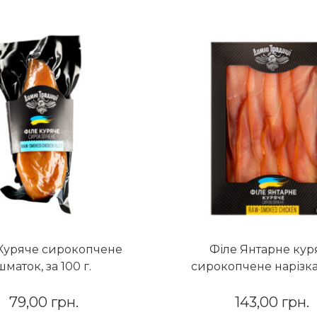
Куряче сирокопчене
Філе Янтарне кур
шматок, за 100 г.
сирокопчене нарізка,
79,00
грн.
143,00
грн.