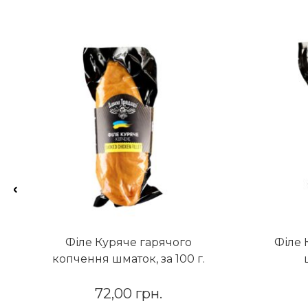
Філе Куряче гарячого
Філе 
копчення шматок, за 100 г.
72,00
грн.