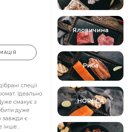
Яловичина
МАЦІЯ
Риба
ібрані спеції
омат. Ідеально
HORECA
 Дуже смакує з
обити дуже
о завжди є
се інше…