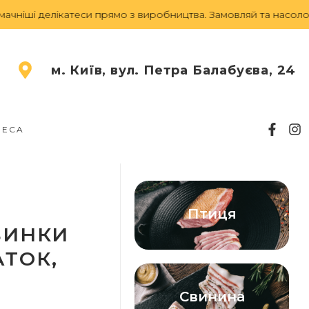
іші делікатеси прямо з виробництва.
Замовляй та насолодж
м. Київ, вул. Петра Балабуєва, 24
RECA
Птиця
ВИНКИ
ТОК,
Свинина