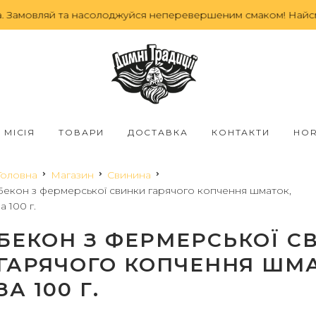
амовляй та насолоджуйся неперевершеним смаком! Найсмачн
МІСІЯ
ТОВАРИ
ДОСТАВКА
КОНТАКТИ
HO
Головна
Магазин
Свинина
Бекон з фермерської свинки гарячого копчення шматок,
за 100 г.
БЕКОН З ФЕРМЕРСЬКОЇ С
ГАРЯЧОГО КОПЧЕННЯ ШМА
ЗА 100 Г.