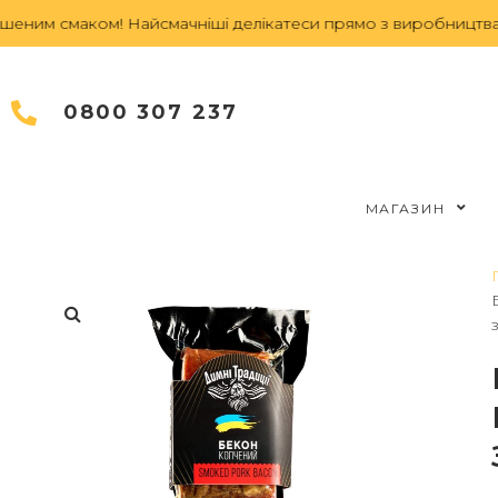
им смаком! Найсмачніші делікатеси прямо з виробництва.
З
0800 307 237
МАГАЗИН