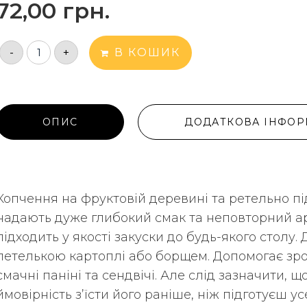
72,00
грн.
-
+
В КОШИК
ОПИС
ДОДАТКОВА ІНФОР
Копчення на фруктовій деревині та ретельно під
надають дуже глибокий смак та неповторний ар
підходить у якості закуски до будь-якого столу.
петелькою картоплі або борщем. Допомогає зр
смачні паніні та сендвічі. Але слід зазначити, щ
ймовірність з’їсти його раніше, ніж підготуєш у