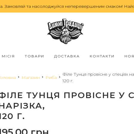
амовляй та насолоджуйся неперевершеним смаком! Найсмачн
МІСІЯ
ТОВАРИ
ДОСТАВКА
КОНТАКТИ
HO
Філе Тунця провісне у спеціях на
Головна
Магазин
Риба
120 г.
ФІЛЕ ТУНЦЯ ПРОВІСНЕ У 
НАРІЗКА,
120 Г.
195,00
грн.