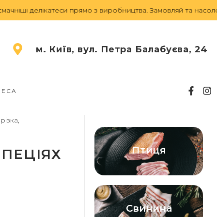
іші делікатеси прямо з виробництва.
Замовляй та насолодж
м. Київ, вул. Петра Балабуєва, 24
RECA
різка,
Птиця
СПЕЦІЯХ
Свинина