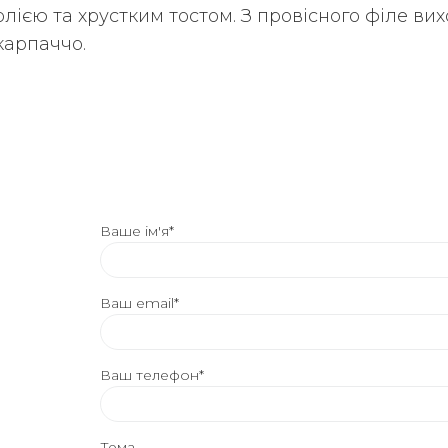
олією та хрустким тостом. З провісного філе ви
карпаччо.
Ваше ім'я*
Ваш email*
Ваш телефон*
Тема