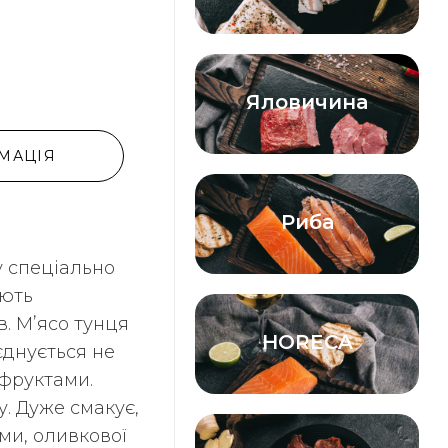
Яловичина
МАЦІЯ
Риба
у спеціально
ають
в. Мʼясо тунця
HORECA
єднується не
 фруктами.
. Дуже смакує,
ми, оливкової