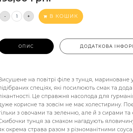
-
+
В КОШИК
ОПИС
ДОДАТКОВА ІНФОР
Висушене на повітрі філе з тунця, мариноване 
підібраних спеціях, які посилюють смак та дод
пікантності. Це справжня насолода для гурмані
дуже корисне та зовсім не має холестирину. По
тільки з овочами та зеленню, але й з сирами та
Скибочки тунця за смаком нагадують яловичину
як окрема страва разом з різноманітними соуса