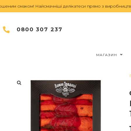
им смаком! Найсмачніші делікатеси прямо з виробництва.
З
0800 307 237
МАГАЗИН